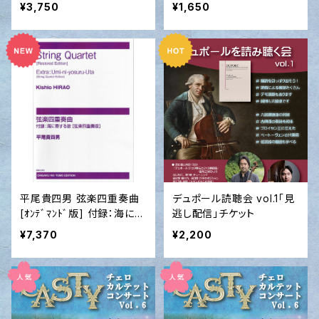
（G.プッチーニ）2026
曲 BWV244より（J.S.バッ
¥3,750
¥1,650
ハ）2026
平尾貴四男 弦楽四重奏曲
デュポール読聴会 vol.1「見
[ｵﾝﾃﾞﾏﾝﾄﾞ版] 付録：海に寄
逃し配信」チケット
する歌［弦楽四重奏版］
¥7,370
¥2,200