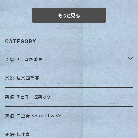
もっと見る
CATEGORY
楽譜・チェロ四重奏
楽譜・チェロ四重奏・バロック/古典作品
楽譜・弦楽四重奏
楽譜・チェロ四重奏・ロマン派作品
楽譜・チェロ＋弦楽オケ
楽譜・チェロ四重奏・その他
楽譜・二重奏 Vn or Fl ＆ Vc
楽譜・無伴奏