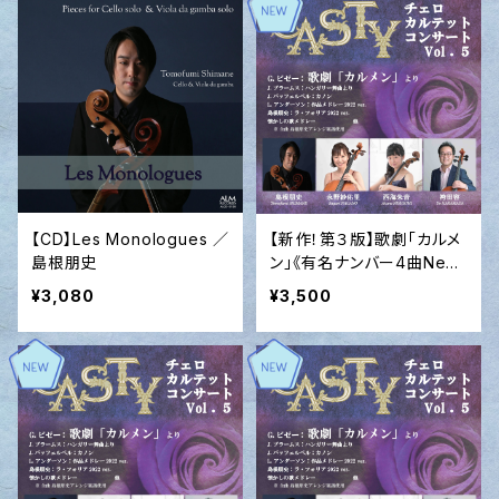
【CD】Les Monologues ／
【新作！第３版】歌劇「カルメ
島根朋史
ン」《有名ナンバー4曲New
estセット》（G.ビゼー作曲）
¥3,080
¥3,500
2022 New ver. 【チェロ四
重奏】