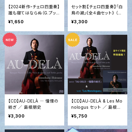
【2024新作・チェロ四重奏】
セット割【チェロ四重奏】「白
誰も寝てはならぬ（G.プッチ
鳥の湖」《全４曲セット》 （P.
ーニ作曲）2024
チャイコフスキー作曲）201
¥1,650
¥3,300
9 ver.
【CD】AU-DELÀ ― 憧憬の
【CD】AU-DELÀ & Les Mo
紡ぎ ／ 島根朋史
nologus セット ／ 島根朋
史
¥3,300
¥5,750